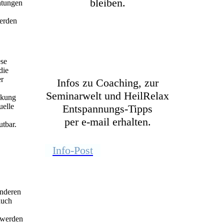
bleiben.
htungen
werden
ese
die
er
Infos zu Coaching, zur
Seminarwelt und HeilRelax
nkung
uelle
Entspannungs-Tipps
per e-mail erhalten.
utbar.
Info-Post
anderen
auch
e werden