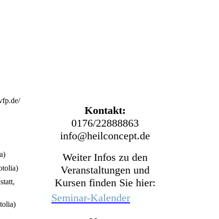
Systemischer Coach
Heilpraktikerin für
Psychotherapie
Trainerin für Resilienz,
Entspannung, ZRM
®
Lehrerin für
Sonderpädagogik
vfp.de/
Kontakt:
0176/22888863
info@heilconcept.de
a)
Weiter Infos zu den
tolia)
Veranstaltungen und
Kursen finden Sie hier:
tatt,
Seminar-Kalender
olia)