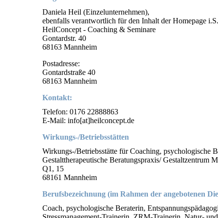
Daniela Heil (Einzelunternehmen),
ebenfalls verantwortlich für den Inhalt der Homepage i.
HeilConcept - Coaching & Seminare
Gontardstr. 40
68163 Mannheim
Postadresse:
Gontardstraße 40
68163 Mannheim
Kontakt:
Telefon: 0176 22888863
E-Mail: info[at]heilconcept.de
Wirkungs-/Betriebsstätten
Wirkungs-/Betriebsstätte für Coaching, psychologische 
Gestalttherapeutische Beratungspraxis/ Gestaltzentrum
Q1, 15
68161 Mannheim
Berufsbezeichnung
(im Rahmen der angebotenen Dien
Coach, psychologische Beraterin, Entspannungspädagogin
Stressmanagement-Trainerin, ZRM-Trainerin, Natur- und 