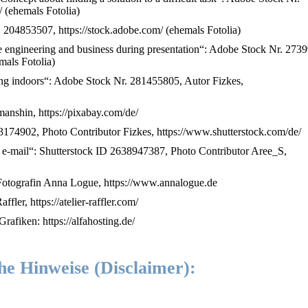
 (ehemals Fotolia)
. 204853507, https://stock.adobe.com/ (ehemals Fotolia)
e engineering and business during presentation“: Adobe Stock Nr. 273
mals Fotolia)
ng indoors“: Adobe Stock Nr. 281455805, Autor Fizkes,
anshin, https://pixabay.com/de/
3174902, Photo Contributor Fizkes, https://www.shutterstock.com/de/
 e-mail“: Shutterstock ID 2638947387, Photo Contributor Aree_S,
Fotografin Anna Logue, https://www.annalogue.de
fler, https://atelier-raffler.com/
afiken: https://alfahosting.de/
he Hinweise (Disclaimer):