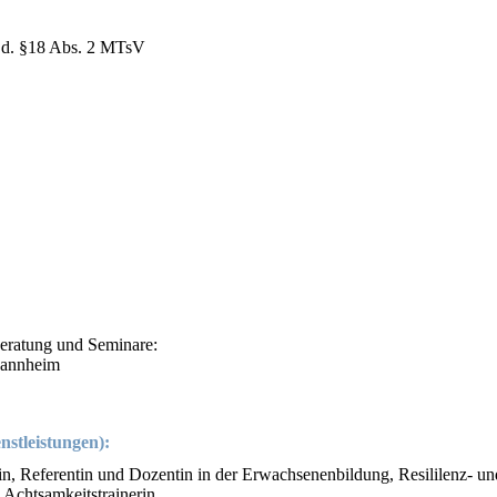
S.d. §18 Abs. 2 MTsV
Beratung und Seminare:
 Mannheim
stleistungen):
, Referentin und Dozentin in der Erwachsenenbildung, Resililenz- un
Achtsamkeitstrainerin