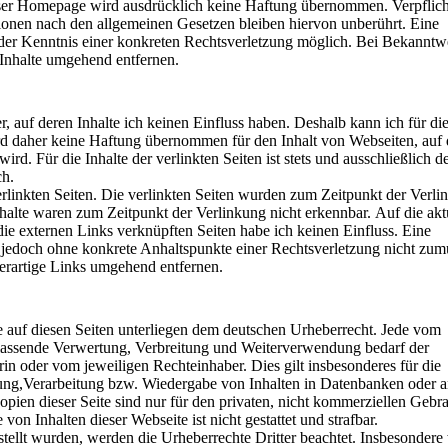
dieser Homepage wird ausdrücklich keine Haftung übernommen.
Verpflic
onen nach den allgemeinen Gesetzen bleiben hiervon unberührt. Eine
t der Kenntnis einer konkreten Rechtsverletzung möglich. Bei Bekannt
Inhalte umgehend entfernen.
, auf deren Inhalte ich keinen Einfluss haben. Deshalb kann ich für di
d daher keine Haftung übernommen für den Inhalt von Webseiten, auf 
 wird.
Für die Inhalte der verlinkten Seiten ist stets und ausschließlich d
ch.
erlinkten Seiten. Die verlinkten Seiten wurden zum Zeitpunkt der Verli
nhalte waren zum Zeitpunkt der Verlinkung nicht erkennbar.
Auf die akt
die externen Links verknüpften Seiten habe ich keinen Einfluss.
Eine
st jedoch ohne konkrete Anhaltspunkte einer Rechtsverletzung nicht zum
rartige Links umgehend entfernen.
ke auf diesen Seiten unterliegen dem deutschen Urheberrecht. Jede vom
elassende Verwertung, Verbreitung und Weiterverwendung bedarf der
erin oder vom jeweiligen Rechteinhaber.
Dies gilt insbesonderes für die
rung,Verarbeitung bzw. Wiedergabe von Inhalten in Datenbanken oder 
en dieser Seite sind nur für den privaten, nicht kommerziellen Gebr
 von Inhalten dieser Webseite ist nicht gestattet und strafbar.
rstellt wurden, werden die Urheberrechte Dritter beachtet. Insbesonder