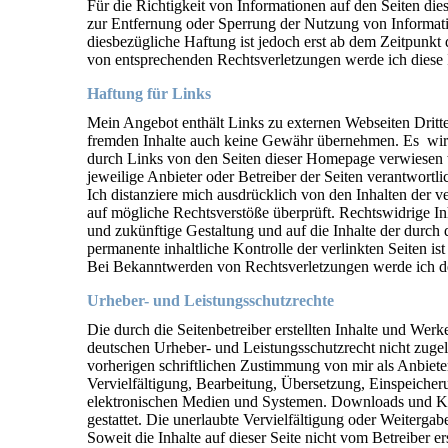
Für die Richtigkeit von Informationen auf den Seiten 
zur Entfernung oder Sperrung der Nutzung von Informati
diesbezügliche Haftung ist jedoch erst ab dem Zeitpunk
von entsprechenden Rechtsverletzungen werde ich diese 
Haftung für Links
Mein Angebot enthält Links zu externen Webseiten Dritter
fremden Inhalte auch keine Gewähr übernehmen.
Es wir
durch Links von den Seiten dieser Homepage verwiesen
jeweilige Anbieter oder Betreiber der Seiten verantwortli
Ich distanziere mich ausdrücklich von den Inhalten der v
auf mögliche Rechtsverstöße überprüft. Rechtswidrige I
und zukünftige Gestaltung und auf die Inhalte der durch 
permanente inhaltliche Kontrolle der verlinkten Seiten i
Bei Bekanntwerden von Rechtsverletzungen werde ich de
Urheber- und Leistungsschutzrechte
Die durch die Seitenbetreiber erstellten Inhalte und Wer
deutschen Urheber- und Leistungsschutzrecht nicht zug
vorherigen
schriftlichen Zustimmung von mir als Anbiet
Vervielfältigung, Bearbeitung, Übersetzung, Einspeiche
elektronischen Medien und Systemen. Downloads und Kopi
gestattet. Die unerlaubte Vervielfältigung oder Weitergabe
Soweit die Inhalte auf dieser Seite nicht vom Betreiber e