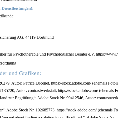
Dienstleistungen):
eilkunde,
versicherung AG, 44119 Dortmund
iker für Psychotherapie und Psychologischer Berater e.V. https://www.
ufsordnung
der und Grafiken:
279, Autor: Patrice Lucenet, https://stock.adobe.com/ (ehemals Fotoli
35720, Autor: contrastwerkstatt, https://stock.adobe.com/ (ehemals Fo
Hand zur Begrüßung“: Adobe Stock Nr. 99412546, Autor: contrastwerks
nar“: Adobe Stock Nr. 102685773, https://stock.adobe.com/ (ehemals Fot
ncept about finding a solution to a difficult task“: Adobe Stock Nr.