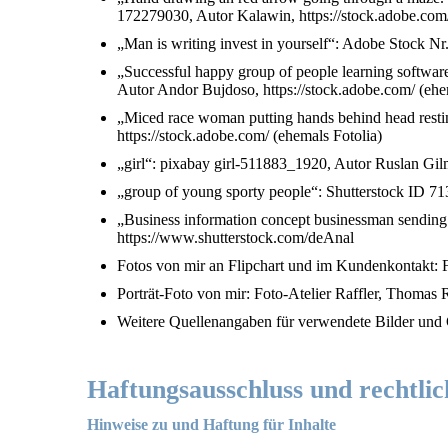
172279030, Autor Kalawin, https://stock.adobe.com/
„Man is writing invest in yourself“: Adobe Stock Nr
„Successful happy group of people learning softwar
Autor Andor Bujdoso, https://stock.adobe.com/ (ehe
„Miced race woman putting hands behind head resti
https://stock.adobe.com/ (ehemals Fotolia)
„girl“: pixabay girl-511883_1920, Autor Ruslan Gilm
„group of young sporty people“: Shutterstock ID 71
„Business information concept businessman sending
https://www.shutterstock.com/deAnal
Fotos von mir an Flipchart und im Kundenkontakt: 
Porträt-Foto von mir: Foto-Atelier Raffler, Thomas Raf
Weitere Quellenangaben für verwendete Bilder und Gr
Haftungsausschluss und rechtlic
Hinweise zu und Haftung für Inhalte