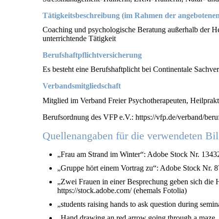
Tätigkeitsbeschreibung
(im Rahmen der angebotenen 
Coaching und psychologische Beratung außerhalb der H
unterrichtende Tätigkeit
Berufshaftpflichtversicherung
Es besteht eine Berufshaftplicht bei Continentale Sach
Verbandsmitgliedschaft
Mitglied im Verband Freier Psychotherapeuten, Heilprakt
Berufsordnung des VFP e.V.: https://vfp.de/verband/ber
Quellenangaben für die verwendeten Bil
„Frau am Strand im Winter“: Adobe Stock Nr. 134326
„Gruppe hört einem Vortrag zu“: Adobe Stock Nr. 871
„Zwei Frauen in einer Besprechung geben sich die 
https://stock.adobe.com/ (ehemals Fotolia)
„students raising hands to ask question during semi
„Hand drawing an red arrow going through a maze. Co