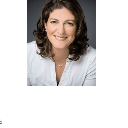
informativ.
feinfühlig.
lösungsorientiert.
Über mich:
d