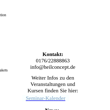
Systemischer Coach
Heilpraktikerin für
Psychotherapie
tion
Trainerin für Resilienz,
Entspannung, ZRM
®
Lehrerin für
Sonderpädagogik
Kontakt:
0176/22888863
info@heilconcept.de
akets
Weiter Infos zu den
Veranstaltungen und
Kursen finden Sie hier:
Seminar-Kalender