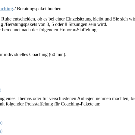
aching
-/ Beratungspaket buchen.
uhe entscheiden, ob es bei einer Einzelsitzung bleibt und Sie sich wi
ng-/Beratungspakets von 3, 5 oder 8 Sitzungen sein wird.
ger berechnet nach der folgenden Honorar-Staffelung:
ür individuelles Coaching (60 min):
)
rung eines Themas oder für verschiedenen Anliegen nehmen möchten, bie
it folgender Preisstaffelung für Coaching-Pakete an:
n)
n)