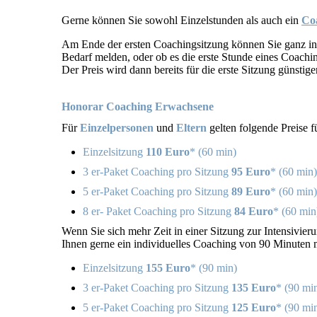
Gerne können Sie sowohl Einzelstunden als auch ein
Co
Am Ende der ersten Coachingsitzung können Sie ganz in R
Bedarf melden, oder ob es die erste Stunde eines Coachi
Der Preis wird dann bereits für die erste Sitzung günsti
Honorar Coaching Erwachsene
Für
Einzelpersonen
und
Eltern
gelten folgende Preise f
Einzelsitzung
110 Euro
*
(60 min)
3 er-Paket Coaching pro Sitzung
95 Euro
*
(60 min)
5 er-Paket Coaching pro Sitzung
89 Euro
* (60 min)
8 er- Paket Coaching pro Sitzung
84 Euro
*
(60 min
Wenn Sie sich mehr Zeit in einer Sitzung zur Intensivie
Ihnen gerne ein individuelles Coaching von 90 Minuten m
Einzelsitzung
155 Euro
*
(90 min)
3 er-Paket Coaching pro Sitzung
135 Euro
* (90 mi
5 er-Paket Coaching
pro Sitzung
125 Euro
* (90 mi