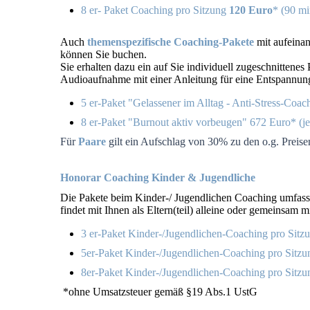
8 er- Paket Coaching
pro Sitzung
120 Euro
* (90 mi
Auch
themenspezifische Coaching-Pakete
mit aufeinan
können Sie buchen.
Sie erhalten dazu ein auf Sie individuell zugeschnitten
Audioaufnahme mit einer Anleitung für eine Entspannu
5 er-Paket "Gelassener im Alltag - Anti-Stress-Coa
8 er-Paket "Burnout aktiv vorbeugen" 672 Euro* (je
Für
Paare
gilt ein Aufschlag von 30% zu den o.g. Preis
Honorar Coaching Kinder & Jugendliche
Die Pakete beim Kinder-/ Jugendlichen Coaching umfassen
findet mit Ihnen als Eltern(teil) alleine oder gemeinsam 
3 er-Paket
Kinder-/Jugendlichen-Coaching
pro Sitz
5er-Paket Kinder-/Jugendlichen-Coaching pro Sitz
8er-Paket
Kinder-/Jugendlichen-Coaching pro Sitz
*ohne Umsatzsteuer gemäß §19 Abs.1 UstG