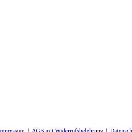
Impressum
|
AGB
mit Widerrufsbelehrung
|
Datensch