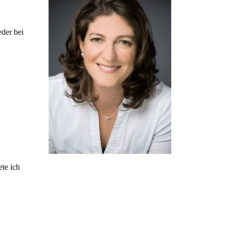
eder bei
informativ.
te ich
feinfühlig.
lösungsorientiert.
Über mich: