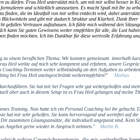
zu dürfen. Frau Heil unterstützt mich, um mit mir selbst besser in K
formulieren und schließlich umzusetzen. Es macht Spaß mit Ihr zu arbe
u finden, die im Idealfall von mir selbst entdeckt wird, dabei unterstüt
 Blickwinkeln und gibt mir dadurch Struktur und Klarheit. Dank Ihrer
icht gefallen Vertrauen aufzubauen. Ich fühle mich während den Sitzun
. Ich kann Sie guten Gewissens weiter empfehlen für alle, die Lust hab
eben finden möchten. Ich bin Dankbar für diese wertvolle Erfahrung und
ing zu einem beruflichen Thema. Wir konnten gemeinsam innerhalb kurz
Frau Heil wirkte auf mich sehr kompetent und erfahren, unsere Gesprä
n Coaching-Terminen weiter selbstständig an den Aufgaben zu arbeiten,
aching bei Frau Heil uneingeschränkt weiterempfehlen!"
Markus
durchzuführen. Sie hat mir bei Fragen sehr gut weitergeholfen und mei
tuell aber auch in diesem Setup ist es Frau Heil gelungen auf meine 
nes Training. Nun hatte ich ein Personal Coaching bei ihr gebucht. 
sie hat mir sehr geholfen. Sie kann hervorragend und wertefrei auf die
 Dir zusammen Lösungsansätze, die individuell angepasst sind. Kein S
e das Angebot gerne wieder in Anspruch nehmen."
Martin B.
ugleich ruhige Gesprächspartnerin, die mir weiterhelfen konn