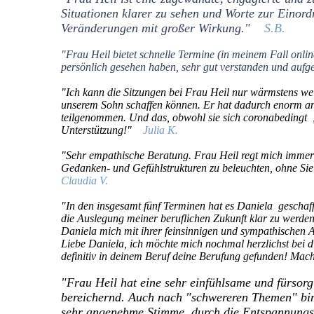
Situationen klarer zu sehen und Worte zur Einordn
Veränderungen mit großer Wirkung."
S.B.
"Frau Heil bietet schnelle Termine (in meinem Fall online
persönlich gesehen haben, sehr gut verstanden und aufg
"Ich kann die Sitzungen bei Frau Heil nur wärmstens wei
unserem Sohn schaffen können. Er hat dadurch enorm a
teilgenommen. Und das, obwohl sie sich coronabedingt „
Unterstützung!"
Julia K.
"Sehr empathische Beratung. Frau Heil regt mich immer w
Gedanken- und Gefühlstrukturen zu beleuchten, ohne Sie 
Claudia V.
"In den insgesamt fünf Terminen hat es Daniela geschaff
die Auslegung meiner beruflichen Zukunft klar zu werden. 
Daniela mich mit ihrer feinsinnigen und sympathischen Ar
Liebe Daniela, ich möchte mich nochmal herzlichst bei d
definitiv in deinem Beruf deine Berufung gefunden! Ma
"Frau Heil hat eine sehr einfühlsame und fürsor
bereichernd. Auch nach "schwereren Themen" bin 
sehr angenehme Stimme, durch die Entspannungsü