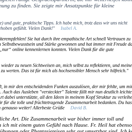
ung zu finden. Sie zeigte mir Ansatzpunkte für kleine
) und gute, praktische Tipps. Ich habe mich, trotz dass wir uns nicht
ehoben gefühlt. Vielen Dank!"
Isabel A.
terempfehlen! Sie hat durch ihre empathische Art schnell Vertrauen zu
n Selbstbewusstsein und Stärke gewonnen und hat immer mit Freude d
nur“ online kennenlernen konnten. Vielen Dank für die gute
ieder zu neuen Sichtweisen an, mich selbst zu reflektieren, und meine
zu werten. Das ist für mich als hochsensibler Mensch sehr hilfreich.
t, in mir den entscheidenden Funken auszulösen, der mir fehlte, um mi
Auch das Ausleben "versteckter" Talente fällt mir nun deutlich leichte
t dabei unterstützte, all den Ideen in meinem Kopf Struktur zu verleih
ir für die tolle und früchtetragende Zusammenarbeit bedanken. Du has
ch genauso weiter! Allerbeste Grüße
David B.
gliche Art. Die Zusammenarbeit war bisher immer toll und
ich mit einem guten Gefühl nach Hause. Fr. Heil hat ebenso
bungen oder Phantasiereisen sehr gut umsetzbar sind.
Ich k