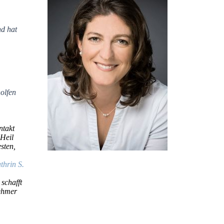
nd hat
olfen
ntakt
 Heil
sten,
informativ.
rin S.
feinfühlig.
schafft
lösungsorientiert.
nehmer
Über mich: