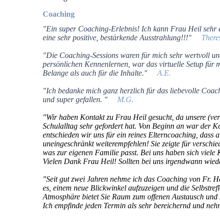
Coaching
"Ein super Coaching-Erlebnis! Ich kann Frau Heil sehr emp
eine sehr positive, bestärkende Ausstrahlung!!!"
There
"Die Coaching-Sessions waren für mich sehr wertvoll und
persönlichen Kennenlernen, war das virtuelle Setup für m
Belange als auch für die Inhalte."
A.E.
"Ich bedanke mich ganz herzlich für das liebevolle Coach
und super gefallen. "
M.G.
"Wir haben Kontakt zu Frau Heil gesucht, da unsere (ver
Schulalltag sehr gefordert hat. Von Beginn an war der K
entschieden wir uns für ein reines Elterncoaching, dass
uneingeschränkt weiterempfehlen! Sie zeigte für verschi
was zur eigenen Familie passt. Bei uns haben sich viele K
Vielen Dank Frau Heil! Sollten bei uns irgendwann wied
"Seit gut zwei Jahren nehme ich das Coaching von Fr. He
es, einem neue Blickwinkel aufzuzeigen und die Selbstref
Atmosphäre bietet Sie Raum zum offenen Austausch und s
Ich empfinde jeden Termin als sehr bereichernd und ne