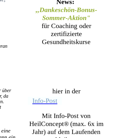
News:
,,Dankeschön-Bonus-
Sommer-Aktion"
für Coaching oder
zertifizierte
Gesundheitskurse
aran
"
hier in der
r über
r, da
Info-Post
en.
t
Mit Info-Post von
HeilConcept
®
(max. 6x im
 eine
Jahr) auf dem Laufenden
ann ein