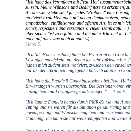
"Ich habe das Vergnügen mit Frau Heil zusammenarbeiten 
zu sein. Meine Wünsche und Bedürfnisse zu erkennen, zu 
An oberster Stelle steht für jedes "Problem" eine Lösung z
motiviert Frau Heil mich mit neuen Denkansätzen, neuen
empatischen, einfühlsamen und offenen Art, ist es mir le
sicher, respektiert und verstanden. Vielen Dank dafür :-)
über sich selbst zu erfahren und die mehr Klarheit im L
mich auf alles was noch kommt :-)."
Marei S.
"Ich (als Hochsensibler) hatte bei Frau Heil ein Coach
Lösungen entwickeln, mit denen ich sehr zufrieden bin. 
haben mich zudem stets motiviert, zwischen den einzelne
mir bei den Terminen mitgegeben hat. Ich kann ein Co
"Ich hatte die Freude 5 Coachingsessions bei Frau Heil 
Erwartungen wurden übertroffen. Die Sessions waren vir
einzugehen und Lösungswege aufzuzeigen."
Anja K.
"Ich kannte Daniela bereits durch PMR-Kurse und Autoge
Timing und sie waren für die Situation genau richtig und 
jeweilige Lage und Wünsche eingehen und erarbeitet mit
Coaching. Ich kann sie nur weiterempfehlen und werd
"Frau Heil ist eine zugewandte, engagierte und z