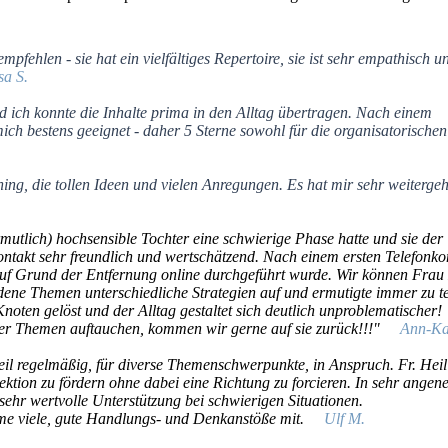
fehlen - sie hat ein vielfältiges Repertoire, sie ist sehr empathisch u
sa S.
 ich konnte die Inhalte prima in den Alltag übertragen. Nach einem
ich bestens geeignet - daher 5 Sterne sowohl für die organisatorischen
ing, die tollen Ideen und vielen Anregungen. Es hat mir sehr weitergeh
mutlich) hochsensible Tochter eine schwierige Phase hatte und sie der
ontakt sehr freundlich und wertschätzend. Nach einem ersten Telefonko
 auf Grund der Entfernung online durchgeführt wurde. Wir können Frau
edene Themen unterschiedliche Strategien auf und ermutigte immer zu te
noten gelöst und der Alltag gestaltet sich deutlich unproblematischer!
er Themen auftauchen, kommen wir gerne auf sie zurück!!!"
Ann-Kath
il regelmäßig, für diverse Themenschwerpunkte, in Anspruch. Fr. Heil 
lektion zu fördern ohne dabei eine Richtung zu forcieren. In sehr ange
ehr wertvolle Unterstützung bei schwierigen Situationen.
hme viele, gute Handlungs- und Denkanstöße mit.
Ulf M.