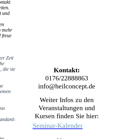
Systemischer Coach
ontakt
Heilpraktikerin für
iten.
zt und
Psychotherapie
Trainerin für Resilienz,
gen
en mehr
Entspannung, ZRM
®
 freue
Lehrerin für
Sonderpädagogik
er Zeit
che
Kontakt:
 die sie
0176/22888863
info@heilconcept.de
ne
Themen
Weiter Infos zu den
Veranstaltungen und
Das
Kursen finden Sie hier:
tandard-
Seminar-Kalender
te,